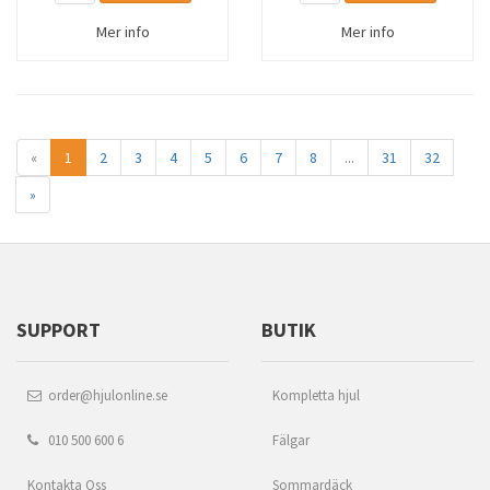
Mer info
Mer info
«
1
2
3
4
5
6
7
8
...
31
32
»
SUPPORT
BUTIK
order@hjulonline.se
Kompletta hjul
010 500 600 6
Fälgar
Kontakta Oss
Sommardäck