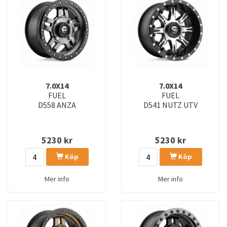
D716 COVERT
D721 IGNITE
D740 RUNNER
D741 RUNNER
D742 RUNNER
D746 LOCKDOWN
D747 LOCKDOWN
D748 HAMMER
7.0X14
7.0X14
D749 HAMMER
D753 REACTION
FUEL
FUEL
D558 ANZA
D541 NUTZ UTV
D755 REACTION
D759 TRIGGER
D760 CLASH
D761 CLASH
5230
kr
5230
kr
D762 CLASH
D763 SFJ
Köp
Köp
D769 TWITCH
D772 TWITCH
Mer info
Mer info
D775 TYPHOON
D777 RUNNER UTV
D783 UNIT UTV
D784 UNIT UTV