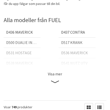
får du upp fälgar som passar till din bil.
Alla modeller från FUEL
D436 MAVERICK
D437 CONTRA
D500 DUALIE INNER
D517 KRANK
D531 HOSTAGE
D536 MAVERICK
D538 MAVERICK
D541 NUTZ UTV
D546 ASSAULT
D557 ANZA
Visa mer
D558 ANZA
D560 VAPOR
D561 CRUSH
D564 BEAST
D567 LETHAL
D569 VAPOR
Visar
749
produkter