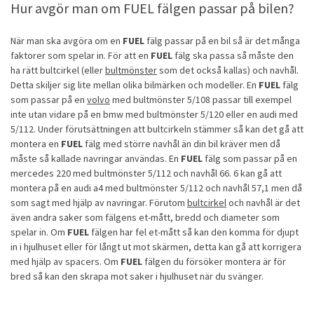
Hur avgör man om FUEL fälgen passar på bilen?
När man ska avgöra om en
FUEL
fälg passar på en bil så är det många
faktorer som spelar in. För att en
FUEL
fälg ska passa så måste den
ha rätt bultcirkel (eller
bultmönster
som det också kallas) och navhål.
Detta skiljer sig lite mellan olika bilmärken och modeller. En
FUEL
fälg
som passar på en
volvo
med bultmönster 5/108 passar till exempel
inte utan vidare på en bmw med bultmönster 5/120 eller en audi med
5/112. Under förutsättningen att bultcirkeln stämmer så kan det gå att
montera en
FUEL
fälg med större navhål än din bil kräver men då
måste så kallade navringar användas. En
FUEL
fälg som passar på en
mercedes 220 med bultmönster 5/112 och navhål 66. 6 kan gå att
montera på en audi a4 med bultmönster 5/112 och navhål 57,1 men då
som sagt med hjälp av navringar. Förutom
bultcirkel
och navhål är det
även andra saker som fälgens et-mått, bredd och diameter som
spelar in. Om
FUEL
fälgen har fel et-mått så kan den komma för djupt
in i hjulhuset eller för långt ut mot skärmen, detta kan gå att korrigera
med hjälp av spacers. Om
FUEL
fälgen du försöker montera är för
bred så kan den skrapa mot saker i hjulhuset när du svänger.