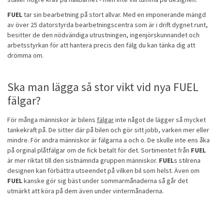
FUEL
tar sin bearbetning på stort allvar. Med en imponerande mängd
av över 25 datorstyrda bearbetningscentra som är i drift dygnet runt,
besitter de den nödvändiga utrustningen, ingenjörskunnandet och
arbetsstyrkan för att hantera precis den fälg du kan tänka dig att
drömma om.
Ska man lägga så stor vikt vid nya FUEL
fälgar?
För många människor är bilens
fälgar
inte något de lägger så mycket
tankekraft på. De sitter där på bilen och gör sitt jobb, varken mer eller
mindre. För andra människor är fälgarna a och o. De skulle inte ens åka
på orginal plåtfälgar om de fick betalt för det. Sortimentet från
FUEL
är mer riktat till den sistnämnda gruppen människor.
FUEL
s stilrena
designen kan förbättra utseendet på vilken bil som helst. Även om
FUEL
kanske gör sig bäst under sommarmånaderna så går det
utmärkt att köra på dem även under vintermånaderna.