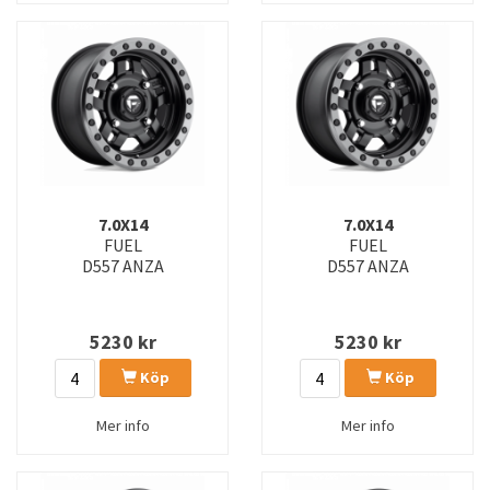
D642 KOMPRESSOR
D643 CONTRA
D645 STROKE
D647 VECTOR
D664 SHOK
D666 SHOK
D667 NITRO
D673 BLITZ
D674 BLITZ
D675 BLITZ
7.0X14
7.0X14
FUEL
FUEL
D679 REBEL
D557 ANZA
D680 REBEL
D557 ANZA
D681 REBEL
D694 COVERT
5230
kr
5230
kr
D696 COVERT
D697 KICKER
Köp
Köp
D698 KICKER
D700 AMMO
Mer info
Mer info
D701 AMMO
D709 ROGUE