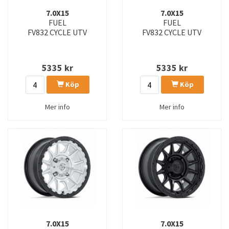
FC894 CORE
FC896 HEATHEN
7.0X15
7.0X15
FUEL
FUEL
FC901 TALON
FC903 SPLICER
FV832 CYCLE UTV
FV832 CYCLE UTV
FC904 LYNX
FC906 HALO
5335
kr
5335
kr
FC907 HEIST
FC908 PUMA
Köp
Köp
FC909 WEAPON
FC910 FOXHOUND
Mer info
Mer info
FLUX
FV125 RINCON UTV BEADLOCK
FV832 CYCLE UTV
FV866 PISTON UTV
TRAX
7.0X15
7.0X15