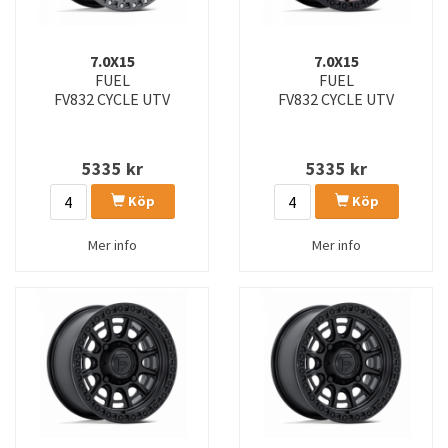
FC402 CATALYST
FC403 BURN
FC404 MUTINY
FC405 DYNAMO
7.0X15
7.0X15
FUEL
FUEL
FC408 FLIGHT
FC409 HIVE
FV832 CYCLE UTV
FV832 CYCLE UTV
FC857 RINCON
FC860 HYPE
5335
kr
5335
kr
FC865 STRIKE
FC866 PISTON
Köp
Köp
FC869 SIGMA
FC870 SINISTER
Mer info
Mer info
FC873 CHARGER
FC874 CELSIUS
FC880 SUPER C
FC881 SURGE
FC882 TRAX
FC884 FORTRESS
FC885 INJECTOR
FC886 HAMMERHEAD
FC887 CIRCUIT
FC888 REVOLT