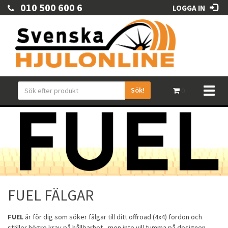
010 500 600 6
LOGGA IN
Sök!
Toggl
0
naviga
FUEL FÄLGAR
FUEL
är för dig som söker fälgar till ditt offroad (4x4) fordon och
ställer högre krav på hållbarhet - men inte vill tumma på designen.