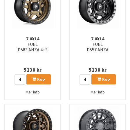
D785 UNIT
D785 UNIT UTV
D786 UNIT
D787 ASSAULT
D791 VARIANT
D795 ARC
7.0X14
7.0X14
D803 FLAME
D804 FLAME
FUEL
FUEL
D583 ANZA 4+3
D557 ANZA
D807 HURRICANE
D808 HURRICANE
D810 SYNDICATE
D811 SYNDICATE
5230
kr
5230
kr
D812 SYNDICATE
D821 ARC UTV
Köp
Köp
D822 ARC UTV
D823 FLAME
Mer info
Mer info
D824 TRACTION
D825 TRACTION
D832 CYCLE
D833 CYCLE
D835 CYCLE
D847 REBAR