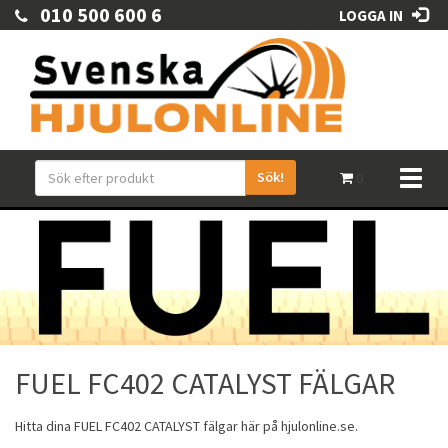
010 500 600 6
LOGGA IN
Sök!
Toggl
0
naviga
FUEL FC402 CATALYST FÄLGAR
Hitta dina
FUEL
FC402 CATALYST
fälgar
här på hjulonline.se.