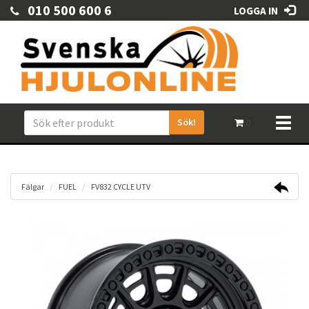
010 500 600 6
LOGGA IN
Sök!
Toggl
0
naviga
Fälgar
FUEL
FV832 CYCLE UTV