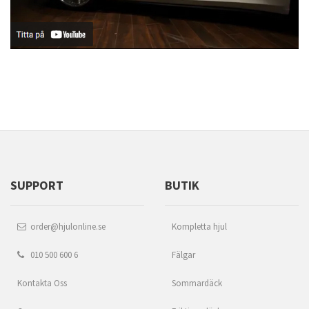
SUPPORT
BUTIK
order@hjulonline.se
Kompletta hjul
010 500 600 6
Fälgar
Kontakta Oss
Sommardäck