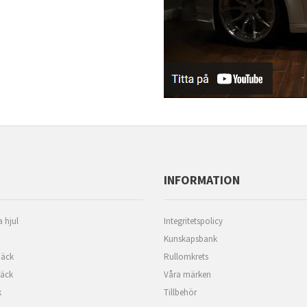
INFORMATION
 hjul
Integritetspolicy
Kunskapsbank
äck
Rullomkrets
däck
Våra märken
k
Tillbehör