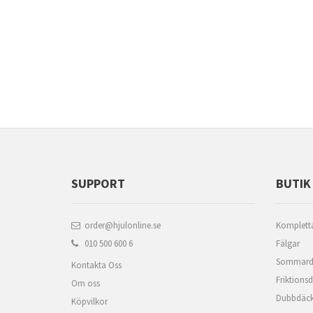
SUPPORT
BUTIK
order@hjulonline.se
Kompletta
010 500 600 6
Fälgar
Sommard
Kontakta Oss
Friktions
Om oss
Dubbdäc
Köpvilkor