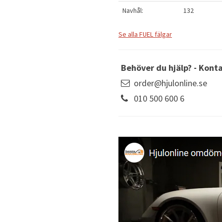
Navhål:
132
Se alla FUEL fälgar
Behöver du hjälp? - Kont
order@hjulonline.se
010 500 600 6