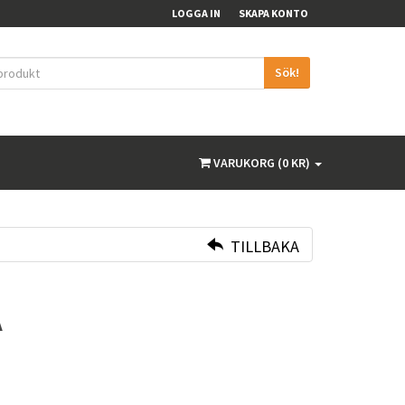
LOGGA IN
SKAPA KONTO
Sök!
VARUKORG (0 KR)
TILLBAKA
A