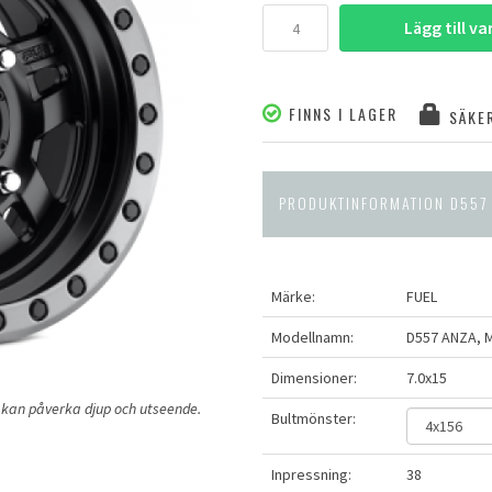
Lägg till v
FINNS I LAGER
SÄKER
PRODUKTINFORMATION D557
Märke:
FUEL
Modellnamn:
D557 ANZA, 
Dimensioner:
7.0x15
ng kan påverka djup och utseende.
Bultmönster:
Inpressning:
38