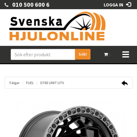
010 500 600 6
LOGGA IN
Sök!
Toggl
0
naviga
Fälgar
FUEL
D783 UNIT UTV