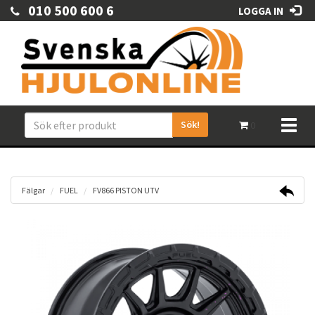
010 500 600 6
LOGGA IN
Sök!
Toggl
0
naviga
Fälgar
FUEL
FV866 PISTON UTV