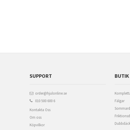
SUPPORT
BUTIK
order@hjulonline.se
Kompletta
010 500 600 6
Fälgar
Sommard
Kontakta Oss
Friktions
Om oss
Dubbdäc
Köpvilkor