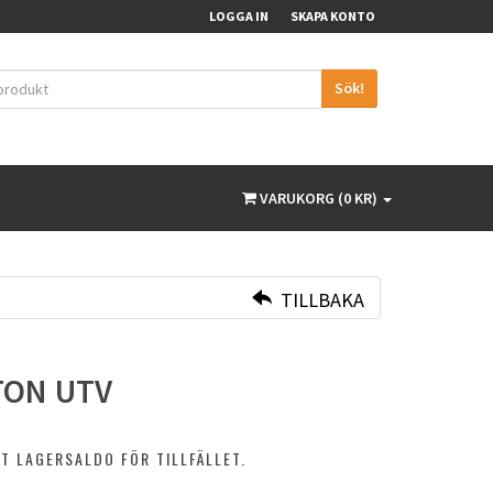
LOGGA IN
SKAPA KONTO
Sök!
VARUKORG (0 KR)
TILLBAKA
TON UTV
T LAGERSALDO FÖR TILLFÄLLET.