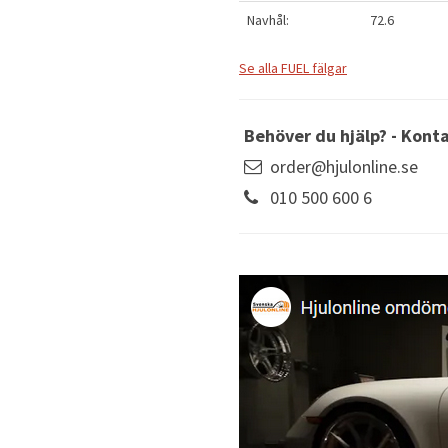
Navhål:
72.6
Se alla FUEL fälgar
Behöver du hjälp? - Kont
order@hjulonline.se
010 500 600 6