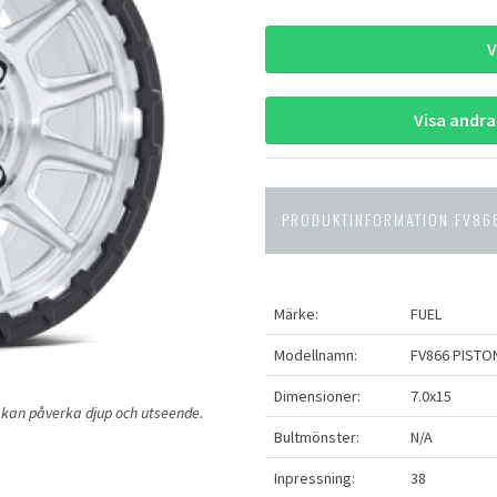
V
Visa andra
PRODUKTINFORMATION FV866
Märke:
FUEL
Modellnamn:
FV866 PISTO
Dimensioner:
7.0x15
ng kan påverka djup och utseende.
Bultmönster:
N/A
Inpressning:
38