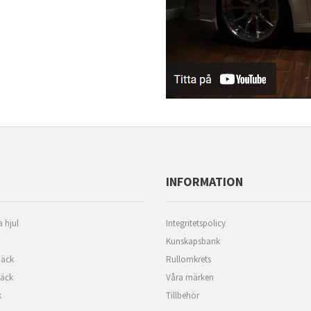
INFORMATION
 hjul
Integritetspolicy
Kunskapsbank
äck
Rullomkrets
däck
Våra märken
k
Tillbehör