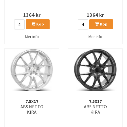
1364
kr
1364
kr
Köp
Köp
Mer info
Mer info
7.5X17
7.5X17
ABS NETTO
ABS NETTO
KIRA
KIRA