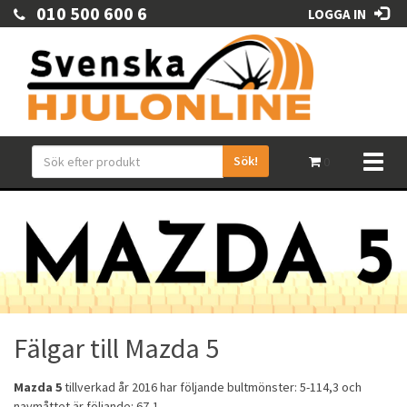
010 500 600 6
LOGGA IN
Sök!
Toggl
0
naviga
Fälgar till Mazda 5
Mazda 5
tillverkad år 2016 har följande bultmönster: 5-114,3 och
navmåttet är följande: 67,1