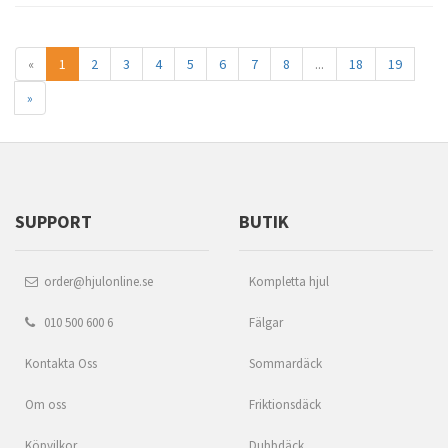
«
1
2
3
4
5
6
7
8
...
18
19
»
SUPPORT
BUTIK
order@hjulonline.se
Kompletta hjul
010 500 600 6
Fälgar
Kontakta Oss
Sommardäck
Om oss
Friktionsdäck
Köpvilkor
Dubbdäck