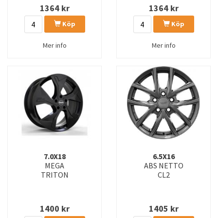
1364
kr
1364
kr
Köp
Köp
Mer info
Mer info
7.0X18
6.5X16
MEGA
ABS NETTO
TRITON
CL2
1400
kr
1405
kr