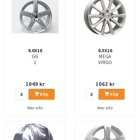
8.0X18
6.5X16
GG
MEGA
1
VIRGO
1049
kr
1063
kr
Köp
Köp
Mer info
Mer info