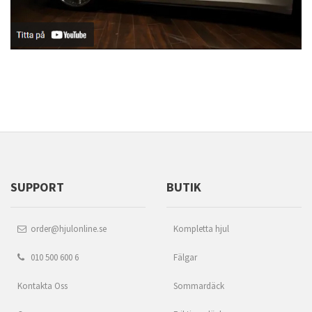
SUPPORT
BUTIK
order@hjulonline.se
Kompletta hjul
010 500 600 6
Fälgar
Kontakta Oss
Sommardäck