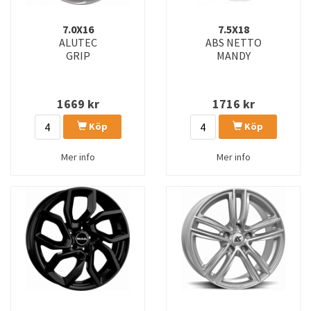
7.0X16
7.5X18
ALUTEC
ABS NETTO
GRIP
MANDY
1669
kr
1716
kr
Köp
Köp
Mer info
Mer info