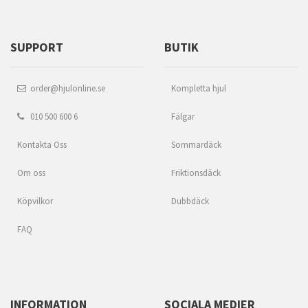
SUPPORT
BUTIK
order@hjulonline.se
Kompletta hjul
010 500 600 6
Fälgar
Kontakta Oss
Sommardäck
Om oss
Friktionsdäck
Köpvilkor
Dubbdäck
FAQ
INFORMATION
SOCIALA MEDIER