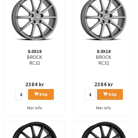
8.0X18
8.0X18
BROCK
BROCK
RC32
RC32
2384
kr
2384
kr
Köp
Köp
Mer info
Mer info