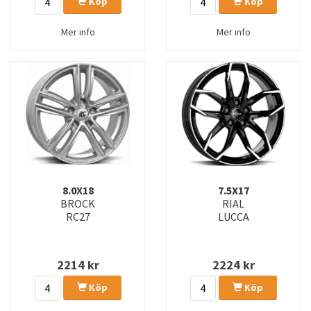
Köp
Köp
Mer info
Mer info
8.0X18
7.5X17
BROCK
RIAL
RC27
LUCCA
2214
kr
2224
kr
Köp
Köp