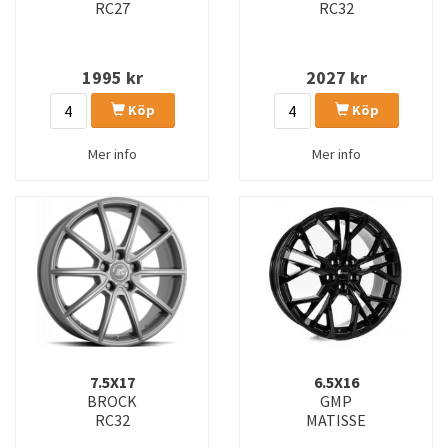
RC27
RC32
1995
kr
2027
kr
Köp
Köp
Mer info
Mer info
7.5X17
6.5X16
BROCK
GMP
RC32
MATISSE