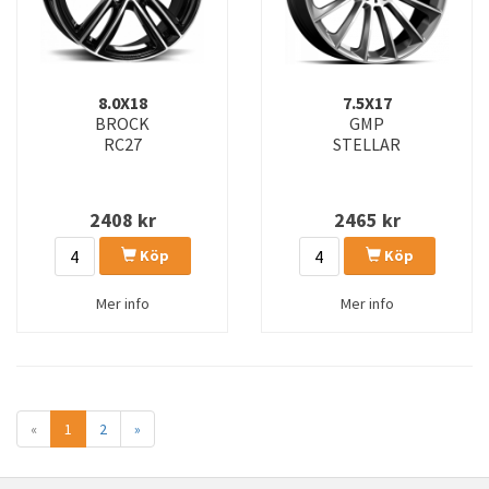
8.0X18
7.5X17
BROCK
GMP
RC27
STELLAR
2408
kr
2465
kr
Köp
Köp
Mer info
Mer info
«
1
2
»