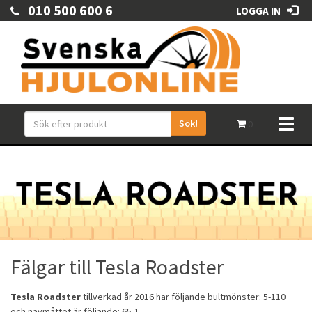
010 500 600 6
LOGGA IN
Sök!
Toggl
0
naviga
Fälgar till Tesla Roadster
Tesla Roadster
tillverkad år 2016 har följande bultmönster: 5-110
och navmåttet är följande: 65,1