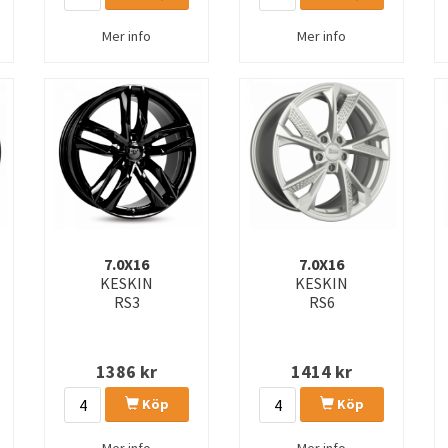
Mer info
Mer info
7.0X16
7.0X16
KESKIN
KESKIN
RS3
RS6
1386
kr
1414
kr
Köp
Köp
Mer info
Mer info