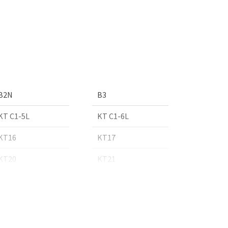
B2N
B3
KT C1-5L
KT C1-6L
KT16
KT17
KT20
KT21
KTPO1
OX-18
W4