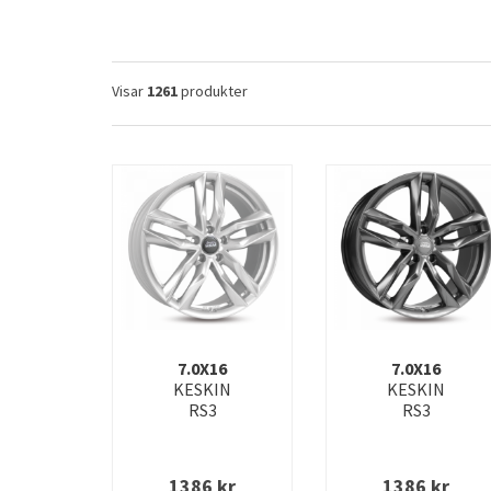
Visar
1261
produkter
7.0X16
7.0X16
KESKIN
KESKIN
RS3
RS3
1386
kr
1386
kr