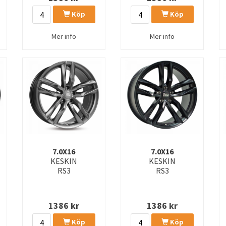
Köp
Köp
Mer info
Mer info
7.0X16
7.0X16
KESKIN
KESKIN
RS3
RS3
1386
kr
1386
kr
Köp
Köp