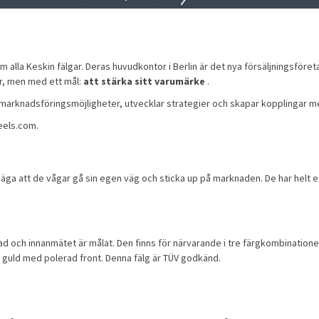
l
om alla Keskin
fälgar
. Deras huvudkontor i Berlin är det nya försäljningsför
er, men med ett mål:
att stärka sitt varumärke
.
marknadsföringsmöjligheter, utvecklar strategier och skapar kopplingar 
heels.com.
 säga att de vågar gå sin egen väg och sticka up på marknaden. De har helt 
rad och innanmätet är målat. Den finns för närvarande i tre färgkombinatione
 guld med polerad front. Denna fälg är TÜV godkänd.