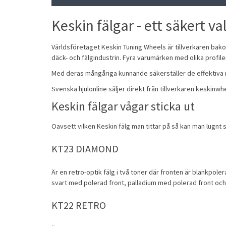
Keskin fälgar - ett säkert va
Världsföretaget Keskin Tuning Wheels är tillverkaren bak
däck- och fälgindustrin. Fyra varumärken med olika profil
Med deras mångåriga kunnande säkerställer de effektiva 
Svenska hjulonline säljer direkt från tillverkaren keskinw
Keskin fälgar vågar sticka ut
Oavsett vilken Keskin fälg man tittar på så kan man lugnt
KT23 DIAMOND
Är en retro-optik fälg i två toner där fronten är blankpole
svart med polerad front, palladium med polerad front och
KT22 RETRO