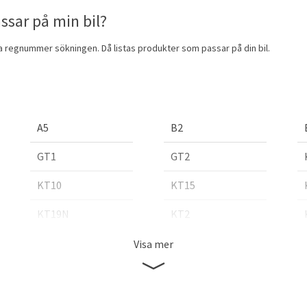
ssar på min bil?
nda regnummer sökningen. Då listas produkter som passar på din bil.
A5
B2
GT1
GT2
KT10
KT15
KT19N
KT2
KT24C
KT25
Visa mer
RS5
RS6