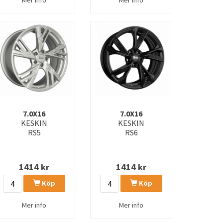
7.0X16
7.0X16
KESKIN
KESKIN
RS5
RS6
1414
kr
1414
kr
Köp
Köp
Mer info
Mer info