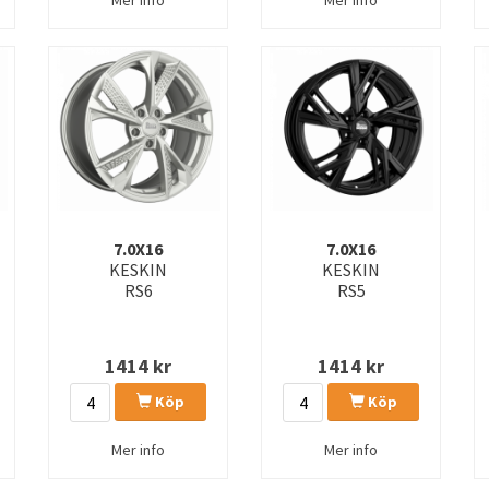
7.0X16
7.0X16
KESKIN
KESKIN
RS6
RS5
1414
kr
1414
kr
Köp
Köp
Mer info
Mer info