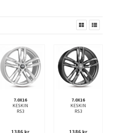
7.0X16
7.0X16
KESKIN
KESKIN
RS3
RS3
1386
kr
1386
kr