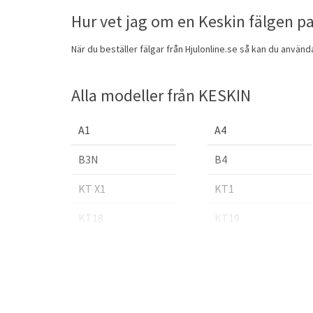
Hur vet jag om en Keskin fälgen pa
När du beställer fälgar från Hjulonline.se så kan du anvä
Alla modeller från KESKIN
A1
A4
B3N
B4
KT X1
KT1
KT18
KT19
KT22
KT24
RS3
RS4