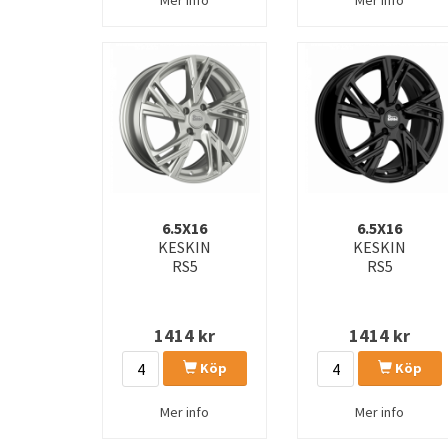
6.5X16
6.5X16
KESKIN
KESKIN
RS5
RS5
1414
kr
1414
kr
Köp
Köp
Mer info
Mer info