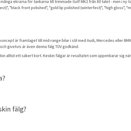
 många ekrarna för tankarna till trimmade Golf MK2 från 80 talet - men i ny 
fest)", "black front polished", "gold lip polished (winterfest)", "high gloss", 
gkoncept är framtaget till mid-range bilar i stil med Audi, Mercedes eller BMW
d" och givetvis är även denna fälg TÜV godkänd.
Keskin alltid ett säkert kort. Keskin fälgar är resultatet som uppenbarar sig 
a?
skin fälg?