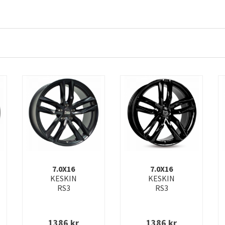
7.0X16
7.0X16
KESKIN
KESKIN
RS3
RS3
1386
kr
1386
kr