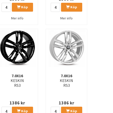
Köp
Köp
Mer info
Mer info
7.0X16
7.0X16
KESKIN
KESKIN
RS3
RS3
1386
kr
1386
kr
Köp
Köp