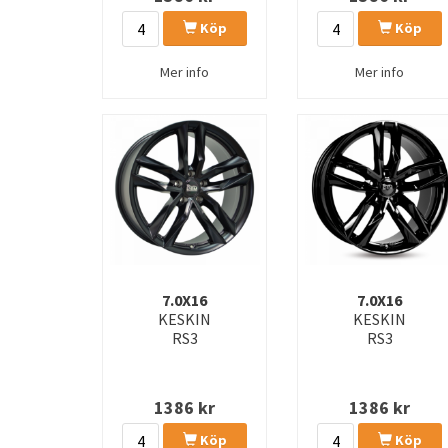
Köp
Köp
Mer info
Mer info
7.0X16
7.0X16
KESKIN
KESKIN
RS3
RS3
1386
kr
1386
kr
Köp
Köp