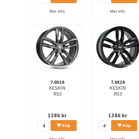
Mer info
Mer info
7.0X16
7.0X16
KESKIN
KESKIN
RS3
RS3
1386
kr
1386
kr
Köp
Köp
Mer info
Mer info