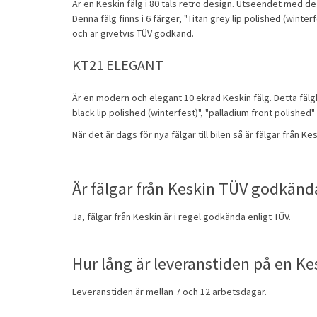
Är en Keskin fälg i 80 tals retro design. Utseendet med de
Denna fälg finns i 6 färger, "Titan grey lip polished (winter
och är givetvis TÜV godkänd.
KT21 ELEGANT
Är en modern och elegant 10 ekrad Keskin
fälg
. Detta fäl
black lip polished (winterfest)", "palladium front polishe
När det är dags för nya fälgar till bilen så är fälgar från 
Är fälgar från Keskin TÜV godkänd
Ja, fälgar från Keskin är i regel godkända enligt TÜV.
Hur lång är leveranstiden på en Ke
Leveranstiden är mellan 7 och 12 arbetsdagar.