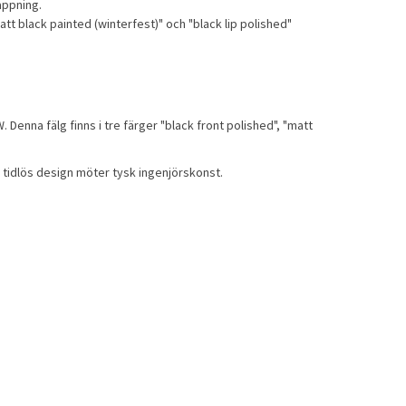
tappning.
"matt black painted (winterfest)" och "black lip polished"
. Denna fälg finns i tre färger "black front polished", "matt
när tidlös design möter tysk ingenjörskonst.