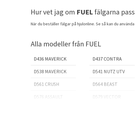
Hur vet jag om
FUEL
fälgarna pass
När du beställer fälgar på hjulonline. Se så kan du använda
Alla modeller från FUEL
D436 MAVERICK
D437 CONTRA
D538 MAVERICK
D541 NUTZ UTV
D561 CRUSH
D564 BEAST
D576 ASSAULT
D579 VECTOR
D596 SLEDGE
D600 VECTOR UTV
D616 CONTRA
D620 HARDLINE
D632 ZEPHYR
D641 KOMPRESSOR