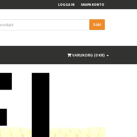
LOGGA IN
SKAPA KONTO
Sök!
VARUKORG (0 KR)