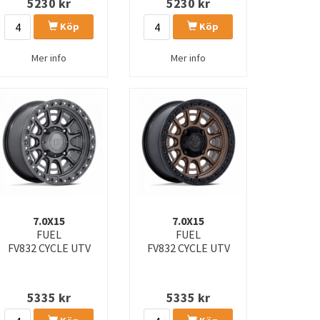
5230
kr
5230
kr
D864 HURRICANE
D867 ARC DUALLY
Köp
Köp
D883 COVERT
D910 HARDLINE BEADLOCK
Mer info
Mer info
D938 MAVERICK BEADLOCK
DE09 FF09D
FC404 MUTINY
FC405 DYNAMO
FC865 STRIKE
FC866 PISTON
FC880 SUPER C
FC881 SURGE
FC887 CIRCUIT
FC888 REVOLT
FC904 LYNX
FC906 HALO
7.0X15
7.0X15
FUEL
FUEL
FV832 CYCLE UTV
FV832 CYCLE UTV
FLUX
FV125 RINCON UTV BEADLOCK
5335
kr
5335
kr