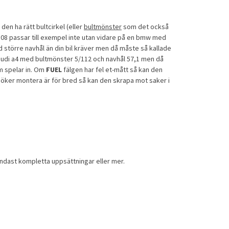
en ha rätt bultcirkel (eller
bultmönster
som det också
8 passar till exempel inte utan vidare på en bmw med
 större navhål än din bil kräver men då måste så kallade
audi a4 med bultmönster 5/112 och navhål 57,1 men då
m spelar in. Om
FUEL
fälgen har fel et-mått så kan den
söker montera är för bred så kan den skrapa mot saker i
 endast kompletta uppsättningar eller mer.