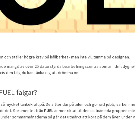
rdon och ställer högre krav på hållbarhet - men inte vill tumma på designen.
ande mängd av över 25 datorstyrda bearbetningscentra som är i drift dygnet
cis den fälg du kan tänka dig att drömma om.
 FUEL fälgar?
så mycket tankekraft på. De sitter där på bilen och gör sitt jobb, varken me
 för det. Sortimentet från
FUEL
är mer riktat till den sistnämnda gruppen mä
t under sommarmånaderna så går det utmärkt att köra på dem även under 