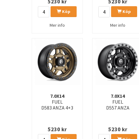
5230
kr
5230
kr
D848 REBAR
D849 REBAR
Köp
Köp
D868 ARC DUALLY
D871 FLUX DUALLY
Mer info
Mer info
D912 CIRCUIT DUALLY
D916 TECH BEADLOCK
FC125 RINCON BEADLOCK
FC401 BRAWL
FC408 FLIGHT
FC409 HIVE
FC869 SIGMA
FC870 SINISTER
FC882 TRAX
FC884 FORTRESS
FC894 CORE
FC896 HEATHEN
7.0X14
7.0X14
FUEL
FUEL
D583 ANZA 4+3
D557 ANZA
FC907 HEIST
FC908 PUMA
FV832 CYCLE UTV
FV866 PISTON UTV
5230
kr
5230
kr