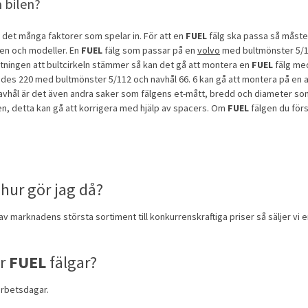
 bilen?
r det många faktorer som spelar in. För att en
FUEL
fälg ska passa så måste d
rken och modeller. En
FUEL
fälg som passar på en
volvo
med bultmönster 5/10
ttningen att bultcirkeln stämmer så kan det gå att montera en
FUEL
fälg med
es 220 med bultmönster 5/112 och navhål 66. 6 kan gå att montera på en 
vhål är det även andra saker som fälgens et-mått, bredd och diameter so
men, detta kan gå att korrigera med hjälp av spacers. Om
FUEL
fälgen du för
 hur gör jag då?
 av marknadens största sortiment till konkurrenskraftiga priser så säljer vi
ar
FUEL
fälgar?
 arbetsdagar.