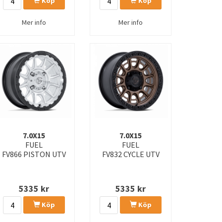
Köp
Köp
Mer info
Mer info
7.0X15
7.0X15
FUEL
FUEL
FV866 PISTON UTV
FV832 CYCLE UTV
5335
kr
5335
kr
Köp
Köp