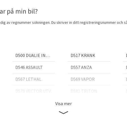
ar på min bil?
 dig av regnummer sökningen. Du skriver in ditt registreringsnummer och så f
D500 DUALIE INNER
D517 KRANK
D546 ASSAULT
D557 ANZA
D567 LETHAL
D569 VAPOR
D579 VECTOR UTV
D581 TRITON
D601 VECTOR
D610 MAVERICK
Visa mer
D623 WARRIOR
D625 HOSTAGE
D642 KOMPRESSOR
D643 CONTRA