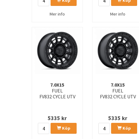
Köp
Köp
Mer info
Mer info
7.0X15
7.0X15
FUEL
FUEL
FV832 CYCLE UTV
FV832 CYCLE UTV
5335
kr
5335
kr
Köp
Köp