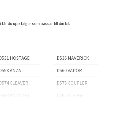
år du upp fälgar som passar till din bil.
D531 HOSTAGE
D536 MAVERICK
D558 ANZA
D560 VAPOR
D574 CLEAVER
D575 COUPLER
D583 ANZA 4+3
D595 SLEDGE
D612 STROKE
D615 CONTRA
D627 VANDAL
D631 SLEDGE
D645 STROKE
D647 VECTOR