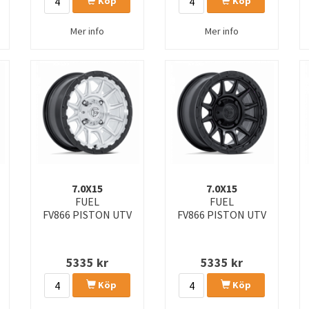
Köp
Köp
Mer info
Mer info
7.0X15
7.0X15
FUEL
FUEL
FV866 PISTON UTV
FV866 PISTON UTV
5335
kr
5335
kr
Köp
Köp