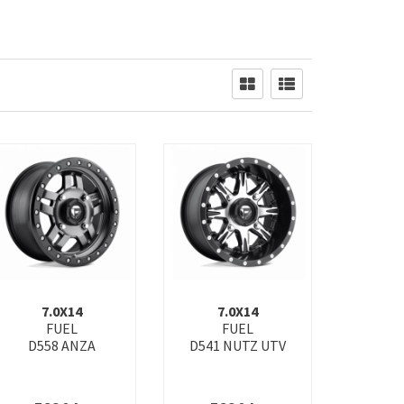
D674 BLITZ
D675 BLITZ
D696 COVERT
D697 KICKER
D716 COVERT
D721 IGNITE
D747 LOCKDOWN
D748 HAMMER
D760 CLASH
D761 CLASH
D775 TYPHOON
D777 RUNNER UTV
D786 UNIT
D787 ASSAULT
D807 HURRICANE
D808 HURRICANE
7.0X14
7.0X14
FUEL
FUEL
D822 ARC UTV
D823 FLAME
D558 ANZA
D541 NUTZ UTV
D835 CYCLE
D847 REBAR