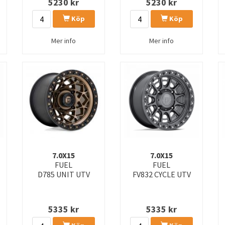
5230
kr
5230
kr
D850 REBAR
D851 VAPOR
Köp
Köp
D875 FLUX DUALLY
D876 FLUX DUALLY
Mer info
Mer info
D928 MAVERICK BEADLOCK
D936 MAVERICK BEADLOCK
FC402 CATALYST
FC403 BURN
FC857 RINCON
FC860 HYPE
FC873 CHARGER
FC874 CELSIUS
FC885 INJECTOR
FC886 HAMMERHEAD
FC901 TALON
FC903 SPLICER
7.0X15
7.0X15
FUEL
FUEL
D785 UNIT UTV
FV832 CYCLE UTV
FC909 WEAPON
FC910 FOXHOUND
TRAX
5335
kr
5335
kr