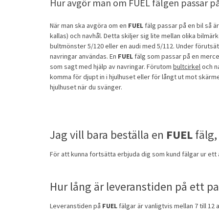
Hur avgör man om FUEL fälgen passar på
När man ska avgöra om en
FUEL
fälg passar på en bil så ä
kallas) och navhål. Detta skiljer sig lite mellan olika bilmä
bultmönster 5/120 eller en audi med 5/112. Under förutsä
navringar användas. En
FUEL
fälg som passar på en merced
som sagt med hjälp av navringar. Förutom
bultcirkel
och na
komma för djupt in i hjulhuset eller för långt ut mot skär
hjulhuset när du svänger.
Jag vill bara beställa en
FUEL
fälg,
För att kunna fortsätta erbjuda dig som kund fälgar ur ett
Hur lång är leveranstiden på ett p
Leveranstiden på
FUEL
fälgar är vanligtvis mellan 7 till 12