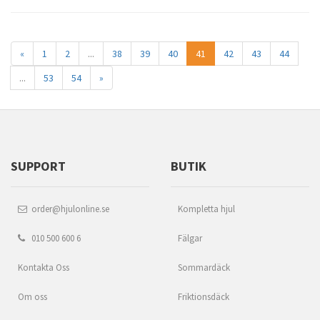
«
1
2
...
38
39
40
41
42
43
44
...
53
54
»
SUPPORT
BUTIK
order@hjulonline.se
Kompletta hjul
010 500 600 6
Fälgar
Kontakta Oss
Sommardäck
Om oss
Friktionsdäck