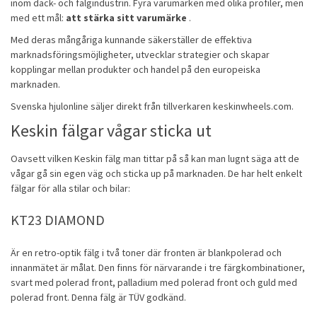
inom däck- och fälgindustrin. Fyra varumärken med olika profiler, men
med ett mål:
att stärka sitt varumärke
.
Med deras mångåriga kunnande säkerställer de effektiva
marknadsföringsmöjligheter, utvecklar strategier och skapar
kopplingar mellan produkter och handel på den europeiska
marknaden.
Svenska hjulonline säljer direkt från tillverkaren keskinwheels.com.
Keskin fälgar vågar sticka ut
Oavsett vilken Keskin fälg man tittar på så kan man lugnt säga att de
vågar gå sin egen väg och sticka up på marknaden. De har helt enkelt
fälgar
för alla stilar och bilar:
KT23 DIAMOND
Är en retro-optik fälg i två toner där fronten är blankpolerad och
innanmätet är målat. Den finns för närvarande i tre färgkombinationer,
svart med polerad front, palladium med polerad front och guld med
polerad front. Denna fälg är TÜV godkänd.