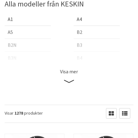
Alla modeller från KESKIN
A1
A4
A5
B2
B2N
B3
B3N
B4
GT1
GT2
Visa mer
KT C1-5L
KT C1-6L
KT X1
KT1
KT10
KT15
Visar
1278
produkter
KT16
KT17
KT18
KT19