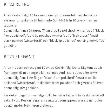
KT22 RETRO
Är en Keskin fälg i 80 tals retro design. Utseendet med de många
ekrarna för tankarna till trimmade Golf MK2 från 80 talet - men i ny
tappning.
Denna fälg finns i 6 färger, "Titan grey lip polished (winterfest)", "black
front polished", "gold lip polished (winterfest)", "high gloss", "matt
black painted (winterfest)" och "black lip polished" och är givetvis TÜV
godkänd.
KT21 ELEGANT
Är en modern och elegant 10 ekrad Keskin
fälg
. Detta fälgkoncept är
framtaget till mid-range bilar i stil med Audi, Mercedes eller BMW.
Denna fälg finns i tre färger "black front polished", "matt black lip
polished (winterfest)", "palladium front polished" och givetvis är även
denna fälg TÜV godkänd.
När det är dags för nya fälgar till bilen så är fälgar från Keskin alltid ett
säkert kort. Keskin fälgar är resultatet som uppenbarar sig när tidlös
design möter tysk ingenjörskonst.