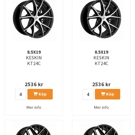
KT19N
KT2
KT20
KT21
KT22
KT24
KT24C
KT25
8.5X19
8.5X19
KESKIN
KESKIN
KTPO1
OX-18
KT24C
KT24C
RS3
RS4
2536
kr
2536
kr
RS5
RS6
Köp
Köp
W4
Mer info
Mer info