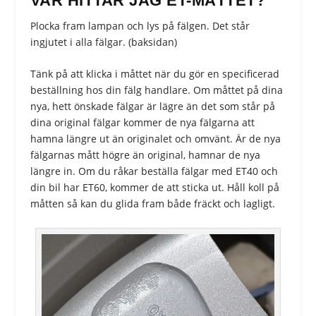
VAR HITTAR JAG ET-MÅTTET?
Plocka fram lampan och lys på fälgen. Det står
ingjutet i alla fälgar. (baksidan)
Tänk på att klicka i måttet när du gör en specificerad
beställning hos din fälg handlare. Om måttet på dina
nya, hett önskade fälgar är lägre än det som står på
dina original fälgar kommer de nya fälgarna att
hamna längre ut än originalet och omvänt. Är de nya
fälgarnas mått högre än original, hamnar de nya
längre in. Om du råkar beställa fälgar med ET40 och
din bil har ET60, kommer de att sticka ut. Håll koll på
måtten så kan du glida fram både fräckt och lagligt.