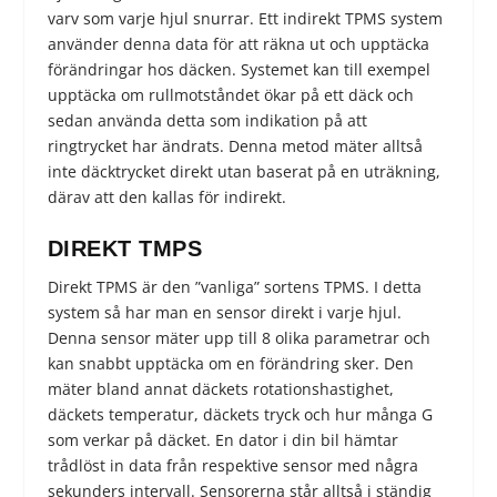
varv som varje hjul snurrar. Ett indirekt TPMS system
använder denna data för att räkna ut och upptäcka
förändringar hos däcken. Systemet kan till exempel
upptäcka om rullmotståndet ökar på ett däck och
sedan använda detta som indikation på att
ringtrycket har ändrats. Denna metod mäter alltså
inte däcktrycket direkt utan baserat på en uträkning,
därav att den kallas för indirekt.
DIREKT TMPS
Direkt TPMS är den ”vanliga” sortens TPMS. I detta
system så har man en sensor direkt i varje hjul.
Denna sensor mäter upp till 8 olika parametrar och
kan snabbt upptäcka om en förändring sker. Den
mäter bland annat däckets rotationshastighet,
däckets temperatur, däckets tryck och hur många G
som verkar på däcket. En dator i din bil hämtar
trådlöst in data från respektive sensor med några
sekunders intervall. Sensorerna står alltså i ständig