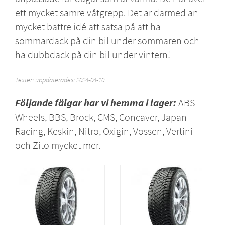
ett mycket sämre våtgrepp. Det är därmed än
mycket bättre idé att satsa på att ha
sommardäck
på din bil under sommaren och
ha dubbdäck på din bil under vintern!
Texten uppdaterades: 2024-04-10
Följande
fälgar
har vi hemma i lager:
ABS
Wheels
,
BBS
,
Brock
,
CMS
,
Concaver
,
Japan
Racing
,
Keskin
,
Nitro
,
Oxigin
,
Vossen
,
Vertini
och
Zito
mycket mer.