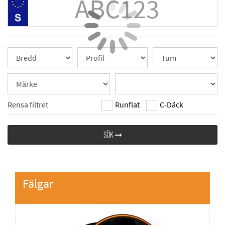
Rensa filtret
Runflat
C-Däck
SÖK
Fälgar