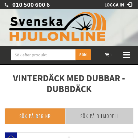
010 500 600 6
LOGGA IN
Sök!
Toggl
0
naviga
VINTERDÄCK MED DUBBAR -
DUBBDÄCK
SÖK PÅ REG.NR
SÖK PÅ BILMODELL