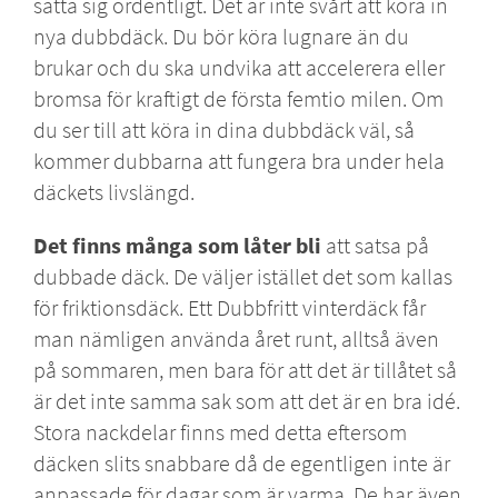
sätta sig ordentligt. Det är inte svårt att köra in
nya dubbdäck. Du bör köra lugnare än du
brukar och du ska undvika att accelerera eller
bromsa för kraftigt de första femtio milen. Om
du ser till att köra in dina dubbdäck väl, så
kommer dubbarna att fungera bra under hela
däckets livslängd.
Det finns många som låter bli
att satsa på
dubbade däck. De väljer istället det som kallas
för friktionsdäck. Ett
Dubbfritt vinterdäck
får
man nämligen använda året runt, alltså även
på sommaren, men bara för att det är tillåtet så
är det inte samma sak som att det är en bra idé.
Stora nackdelar finns med detta eftersom
däcken slits snabbare då de egentligen inte är
anpassade för dagar som är varma. De har även