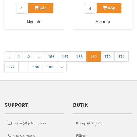
Köp
Köp
Mer info
Mer info
«
1
2
...
166
167
168
169
170
171
172
...
188
189
»
SUPPORT
BUTIK
order@hjulonline.se
Kompletta hjul
010 500 600 6
Fälgar