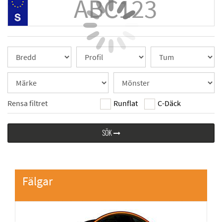
Rensa filtret
Runflat
C-Däck
SÖK
Fälgar