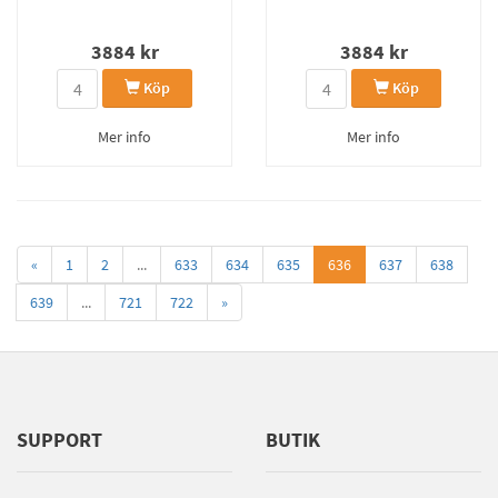
3884
kr
3884
kr
Köp
Köp
Mer info
Mer info
«
1
2
...
633
634
635
636
637
638
639
...
721
722
»
SUPPORT
BUTIK