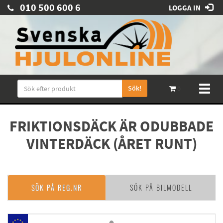
010 500 600 6
LOGGA IN
Sök!
Toggl
0
naviga
FRIKTIONSDÄCK ÄR ODUBBADE
VINTERDÄCK (ÅRET RUNT)
SÖK PÅ REG.NR
SÖK PÅ BILMODELL