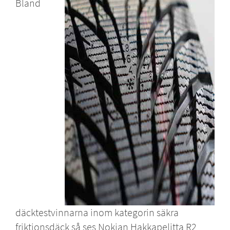
Bland
däcktestvinnarna inom kategorin säkra
friktionsdäck så ses Nokian Hakkapelitta R2