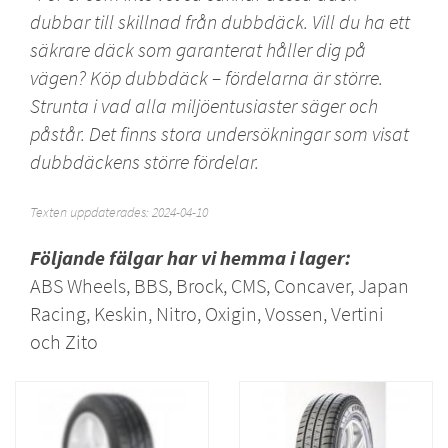
dubbar till skillnad från dubbdäck. Vill du ha ett
säkrare däck som garanterat håller dig på
vägen? Köp dubbdäck – fördelarna är större.
Strunta i vad alla miljöentusiaster säger och
påstår. Det finns stora undersökningar som visat
dubbdäckens
större fördelar
.
Texten uppdaterades: 2024-04-10
Följande
fälgar
har vi hemma i lager:
ABS Wheels
,
BBS
,
Brock
,
CMS
,
Concaver
,
Japan
Racing
,
Keskin
,
Nitro
,
Oxigin
,
Vossen
,
Vertini
och
Zito