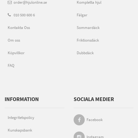
order@hjulonline.se
Kompletta hjul
010 500 600 6
Fälgar
Kontakta Oss
Sommardäck
Om oss
Friktionsdäck
Köpvillkor
Dubbdäck
FAQ
INFORMATION
SOCIALA MEDIER
Integritetspolicy
Facebook
Kunskapsbank
Instagram