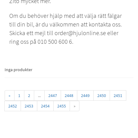
Zito
mycket mer.
Om du behöver hjälp med att välja rätt fälgar
till din bil, är du välkommen att kontakta oss.
Skicka ett mejl till order@hjulonline.se eller
ring oss på 010 500 600 6.
Inga produkter
«
1
2
...
2447
2448
2449
2450
2451
2452
2453
2454
2455
»