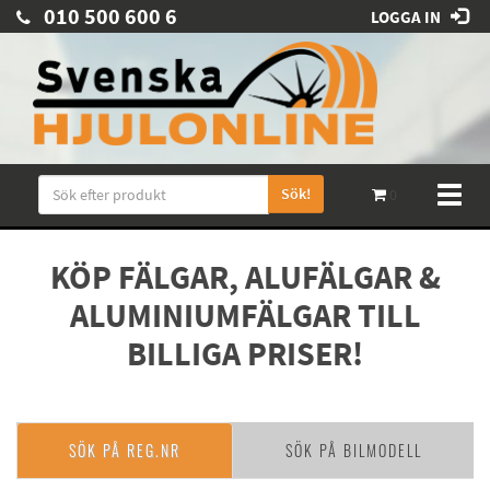
010 500 600 6
LOGGA IN
Sök!
Toggl
0
naviga
KÖP FÄLGAR, ALUFÄLGAR &
ALUMINIUMFÄLGAR TILL
BILLIGA PRISER!
SÖK PÅ REG.NR
SÖK PÅ BILMODELL