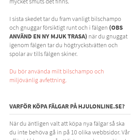
mycket smuts det finns.
I sista skedet tar du fram vanligt bilschampo
och gnuggar försiktigt runt och i fälgen
(OBS
ANVÄND EN NY MJUK TRASA)
när du gnuggat
igenom fälgen tar du högtryckstvätten och
spolar av tills fälgen skiner.
Du bör använda milt bilschampo och
miljövänlig avfettning.
VARFÖR KÖPA FÄLGAR PÅ HJULONLINE.SE?
När du äntligen valt att köpa nya fälgar så ska
du inte behöva gå in på 10 olika webbsidor. Vår