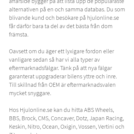
affärsidé bygger på att lista upp de populäraste
alternativen på en och samma databas. Du som
blivande kund och besökare på hjulonline.se
får därför bara ta del av det bästa från dom
främsta.
Oavsett om du äger ett lyxigare fordon eller
vanligare sedan så har vi alla typer av
eftermarknadsfälgar. Tänk på att nya fälgar
garanterat uppgraderar bilens yttre och inre.
Till skillnad från OEM är eftermarknadsvalen
mycket snyggare.
Hos Hjulonline.se kan du hitta
ABS Wheels
,
BBS
,
Brock
,
CMS
,
Concaver
,
Dotz
,
Japan Racing
,
Keskin
,
Nitro
,
Ocean
,
Oxigin
,
Vossen
,
Vertini
och