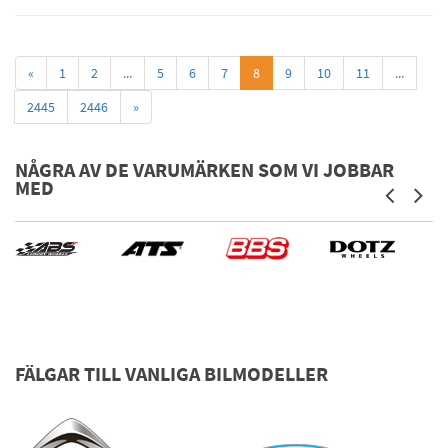
«
1
2
...
5
6
7
8
9
10
11
...
2445
2446
»
NÅGRA AV DE VARUMÄRKEN SOM VI JOBBAR
MED
FÄLGAR TILL VANLIGA BILMODELLER