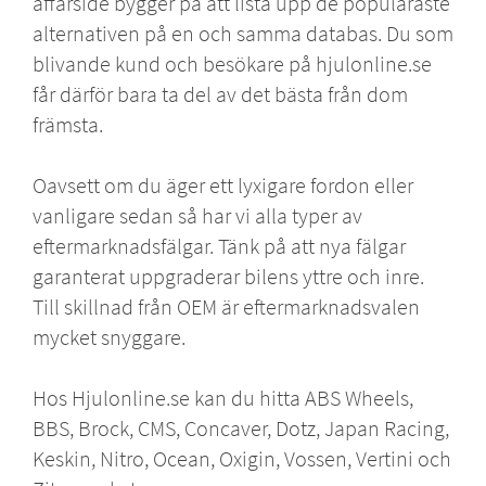
affärsidé bygger på att lista upp de populäraste
alternativen på en och samma databas. Du som
blivande kund och besökare på hjulonline.se
får därför bara ta del av det bästa från dom
främsta.
Oavsett om du äger ett lyxigare fordon eller
vanligare sedan så har vi alla typer av
eftermarknadsfälgar. Tänk på att nya fälgar
garanterat uppgraderar bilens yttre och inre.
Till skillnad från OEM är eftermarknadsvalen
mycket snyggare.
Hos Hjulonline.se kan du hitta
ABS Wheels
,
BBS
,
Brock
,
CMS
,
Concaver
,
Dotz
,
Japan Racing
,
Keskin
,
Nitro
,
Ocean
,
Oxigin
,
Vossen
,
Vertini
och