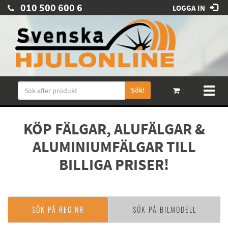
010 500 600 6
LOGGA IN
Sök!
Toggl
0
naviga
KÖP FÄLGAR, ALUFÄLGAR &
ALUMINIUMFÄLGAR TILL
BILLIGA PRISER!
SÖK PÅ REG.NR
SÖK PÅ BILMODELL