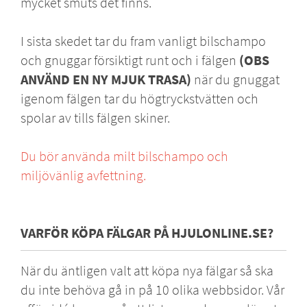
mycket smuts det finns.
I sista skedet tar du fram vanligt bilschampo
och gnuggar försiktigt runt och i fälgen
(OBS
ANVÄND EN NY MJUK TRASA)
när du gnuggat
igenom fälgen tar du högtryckstvätten och
spolar av tills fälgen skiner.
Du bör använda milt bilschampo och
miljövänlig avfettning.
VARFÖR KÖPA FÄLGAR PÅ HJULONLINE.SE?
När du äntligen valt att köpa nya fälgar så ska
du inte behöva gå in på 10 olika webbsidor. Vår