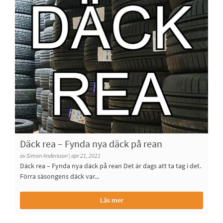
Däck rea – Fynda nya däck på rean
av Simon Andersson | apr 21, 2021
Däck rea – Fynda nya däck på rean Det är dags att ta tag i det.
Förra säsongens däck var...
Läs mer