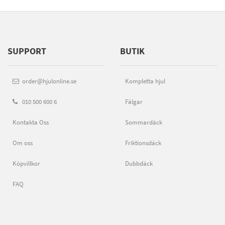
SUPPORT
BUTIK
order@hjulonline.se
Kompletta hjul
010 500 600 6
Fälgar
Kontakta Oss
Sommardäck
Om oss
Friktionsdäck
Köpvillkor
Dubbdäck
FAQ