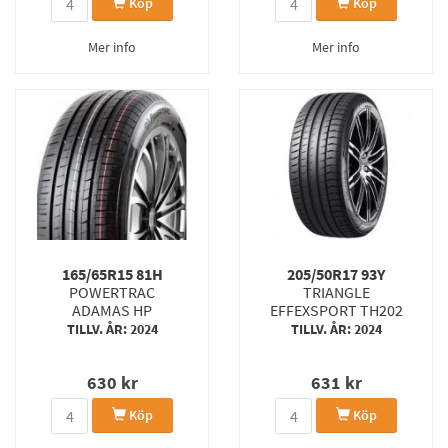
Köp
Köp
Mer info
Mer info
165/65R15 81H
205/50R17 93Y
POWERTRAC
TRIANGLE
ADAMAS HP
EFFEXSPORT TH202
TILLV. ÅR: 2024
TILLV. ÅR: 2024
630
kr
631
kr
Köp
Köp