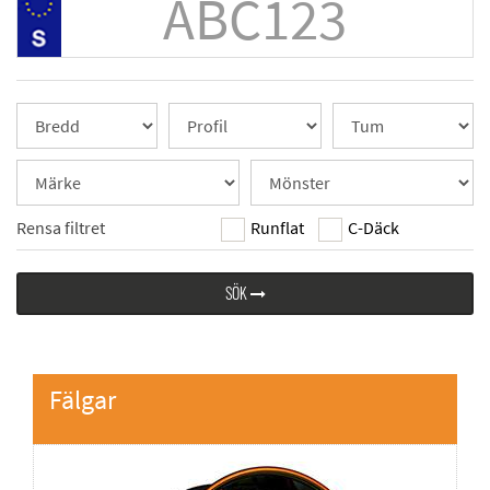
Rensa filtret
Runflat
C-Däck
SÖK
Fälgar