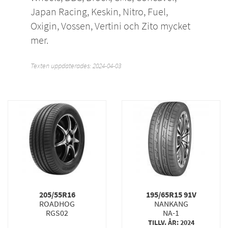
Japan Racing
,
Keskin
,
Nitro
,
Fuel
,
Oxigin
,
Vossen
,
Vertini
och
Zito
mycket
mer.
Texten uppdaterades: 2024-04-03
205/55R16
195/65R15 91V
ROADHOG
NANKANG
RGS02
NA-1
TILLV. ÅR: 2024