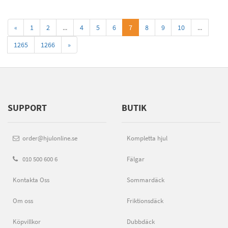
«
1
2
...
4
5
6
7
8
9
10
...
1265
1266
»
SUPPORT
BUTIK
order@hjulonline.se
Kompletta hjul
010 500 600 6
Fälgar
Kontakta Oss
Sommardäck
Om oss
Friktionsdäck
Köpvillkor
Dubbdäck