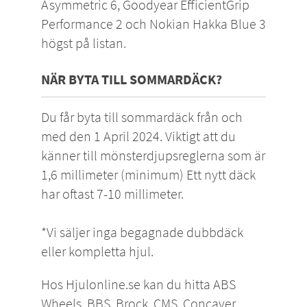
Asymmetric 6, Goodyear EfficientGrip
Performance 2 och Nokian Hakka Blue 3
högst på listan.
NÄR BYTA TILL SOMMARDÄCK?
Du får byta till sommardäck från och
med den 1 April 2024. Viktigt att du
känner till mönsterdjupsreglerna som är
1,6 millimeter (minimum) Ett nytt däck
har oftast 7-10 millimeter.
*Vi säljer inga begagnade
dubbdäck
eller
kompletta hjul
.
Hos Hjulonline.se kan du hitta
ABS
Wheels
,
BBS
,
Brock
,
CMS
,
Concaver
,