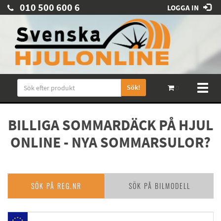
010 500 600 6
LOGGA IN
Sök!
Toggl
0
naviga
BILLIGA SOMMARDÄCK PÅ HJUL
ONLINE - NYA SOMMARSULOR?
SÖK PÅ REG.NR
SÖK PÅ BILMODELL