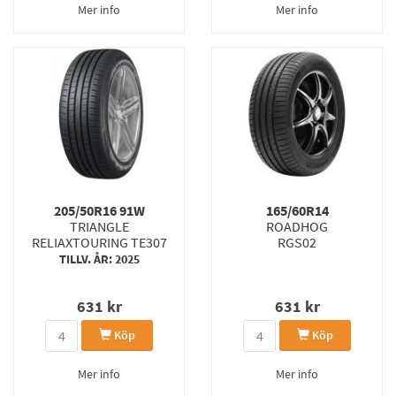
Mer info
Mer info
205/50R16 91W
165/60R14
TRIANGLE
ROADHOG
RELIAXTOURING TE307
RGS02
TILLV. ÅR: 2025
631
kr
631
kr
Köp
Köp
Mer info
Mer info